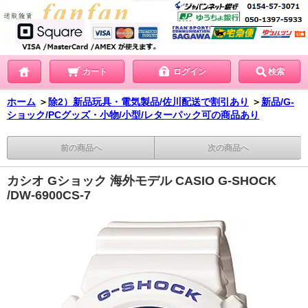
カート
ログイン
検索
ホーム
＞
除2）新品玩具・電気製品/佐川配送で割引あり
＞
新品/G-
ショック/PCグッズ・小物/小型/レターパック可の商品あり
前の商品へ
次の商品へ
カシオ Gショック 海外モデル CASIO G-SHOCK
/DW-6900CS-7