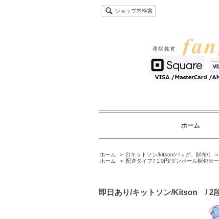
ショップ内検索
ホーム
ホーム
>
2)キットソン/kitson/バッグ、財布/1
ホーム
>
配送タイプ7１0円/ダンボール梱包※
即日あり/キットソン/Kitson 