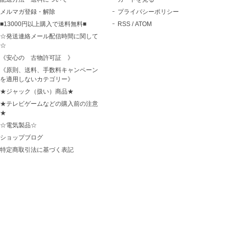
メルマガ登録・解除
プライバシーポリシー
■13000円以上購入で送料無料■
RSS
/
ATOM
☆発送連絡メール配信時間に関して
☆
《安心の 古物許可証 》
《原則、送料、手数料キャンペーン
を適用しないカテゴリー》
★ジャック（扱い）商品★
★テレビゲームなどの購入前の注意
★
☆電気製品☆
ショップブログ
特定商取引法に基づく表記