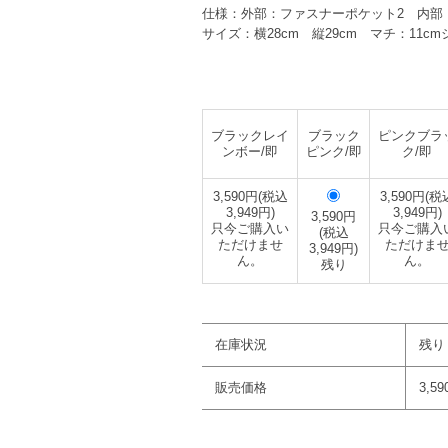
仕様：外部：ファスナーポケット2 内
サイズ：横28cm 縦29cm マチ：11c
ブラックレイ
ブラック
ピンクブラ
ンボー/即
ピンク/即
ク/即
3,590円(税込
3,590円(税
3,949円)
3,949円)
3,590円
只今ご購入い
只今ご購入
(税込
ただけませ
ただけま
3,949円)
ん。
ん。
残り
在庫状況
残り
販売価格
3,5