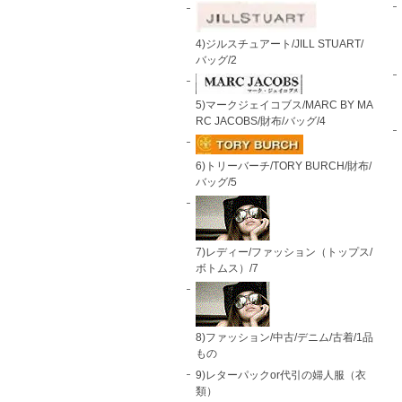
4)ジルスチュアート/JILL STUART/
バッグ/2
5)マークジェイコブス/MARC BY MA
RC JACOBS/財布/バッグ/4
6)トリーバーチ/TORY BURCH/財布/
バッグ/5
7)レディー/ファッション（トップス/
ボトムス）/7
8)ファッション/中古/デニム/古着/1品
もの
9)レターパックor代引の婦人服（衣
類）