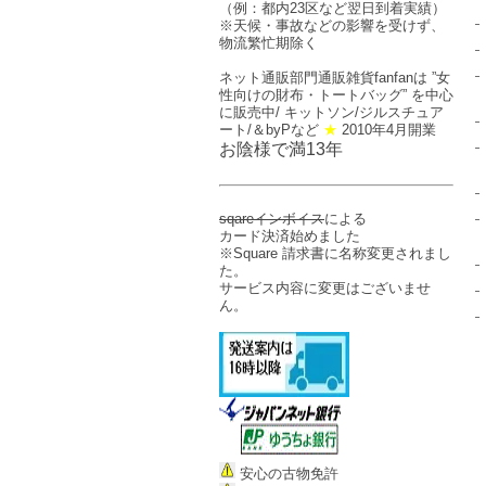
（例：都内23区など翌日到着実績）
※天候・事故などの影響を受けず、
物流繁忙期除く
ネット通販部門
通販雑貨fanfan
は ”女
性向けの
財布・トートバッグ
” を中心
に販売中/ キットソン/ジルスチュア
ート/＆byPなど
★
2010年4月開業
お陰様で満13年
sqareインボイス
による
カード決済始めました
※
Square 請求書
に名称変更されまし
た。
サービス内容に変更はございませ
ん。
安心の古物免許