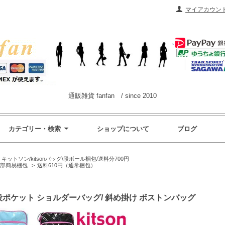
マイアカウン
通販雑貨 fanfan / since 2010
カテゴリー・検索
ショップについて
ブログ
>
キットソン/kitsonバッグ/段ボール梱包/送料分700円
一部簡易梱包
>
送料610円（通常梱包）
/ 2段ポケット ショルダーバッグ/ 斜め掛け ボストンバッグ