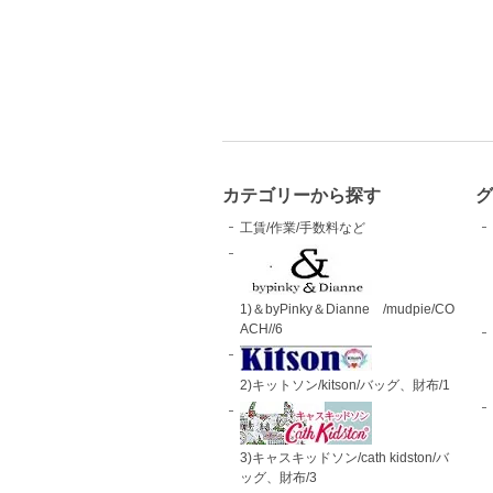
カテゴリーから探す
工賃/作業/手数料など
1)＆byPinky＆Dianne /mudpie/CO
ACH//6
2)キットソン/kitson/バッグ、財布/1
3)キャスキッドソン/cath kidston/バ
ッグ、財布/3