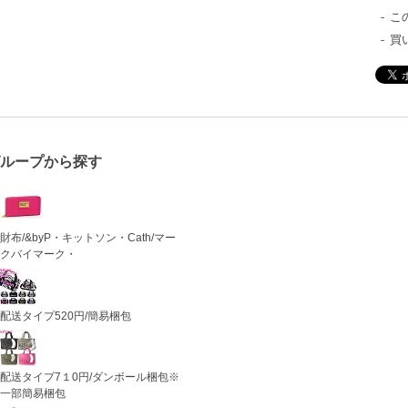
こ
買
グループから探す
財布/&byP・キットソン・Cath/マー
クバイマーク・
配送タイプ520円/簡易梱包
配送タイプ7１0円/ダンボール梱包※
一部簡易梱包