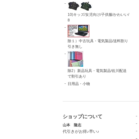
10)キッズ/女児向け/子供服/かわいい/
8
除１）中古玩具・電気製品/送料割り
引き無し
除2）新品玩具・電気製品/佐川配送
で割引あり
日用品・小物
ショップについて
山本 隆志
代引きがお得♪早い♪