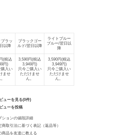
ライトブルー
クブラッ
ブラックゴー
ブルー/翌日以
翌日以降
ルド/翌日以降
降
0円(税込
3,590円(税込
3,590円(税込
49円)
3,949円)
3,949円)
ご購入い
只今ご購入い
只今ご購入い
けませ
ただけませ
ただけませ
ん。
ん。
ん。
ビューを見る(0件)
ビューを投稿
プションの値段詳細
定商取引法に基づく表記（返品等）
の商品を友達に教える