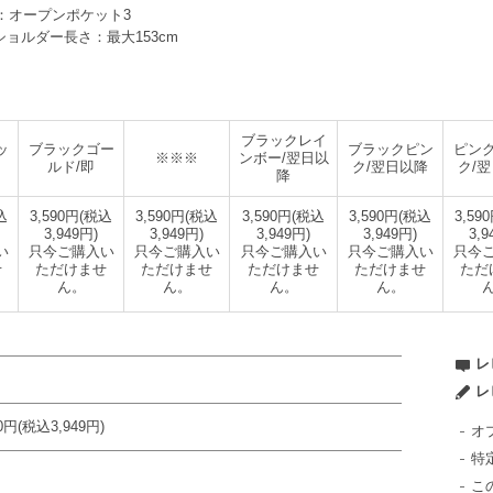
部：オープンポケット3
mショルダー長さ：最大153cm
ブラックレイ
ッ
ブラックゴー
ブラックピン
ピン
※※※
ンボー/翌日以
ルド/即
ク/翌日以降
ク/
降
込
3,590円(税込
3,590円(税込
3,590円(税込
3,590円(税込
3,59
3,949円)
3,949円)
3,949円)
3,949円)
3,9
い
只今ご購入い
只今ご購入い
只今ご購入い
只今ご購入い
只今
せ
ただけませ
ただけませ
ただけませ
ただけませ
ただ
ん。
ん。
ん。
ん。
レ
レ
90円(税込3,949円)
オ
特
こ