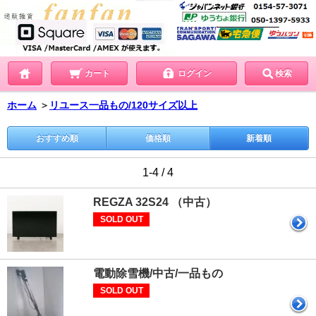
カート
ログイン
検索
ホーム
＞
リユース一品もの/120サイズ以上
おすすめ順
価格順
新着順
1-4 / 4
REGZA 32S24 （中古）
SOLD OUT
電動除雪機/中古/一品もの
SOLD OUT