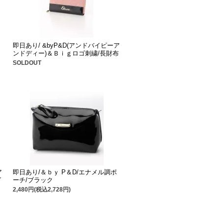
即日あり/ &byP&D(アンドバイピーア
ンドディー)＆Ｂｉｇロゴ刺繍/長財布
SOLDOUT
ア
即日あり/＆ｂｙ P＆D/エナメル調ポ
グ
ーチ/ブラック
2,480円(税込2,728円)