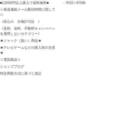
■13000円以上購入で送料無料■
RSS
/
ATOM
☆発送連絡メール配信時間に関して
☆
《安心の 古物許可証 》
《原則、送料、手数料キャンペーン
を適用しないカテゴリー》
★ジャック（扱い）商品★
★テレビゲームなどの購入前の注意
★
☆電気製品☆
ショップブログ
特定商取引法に基づく表記