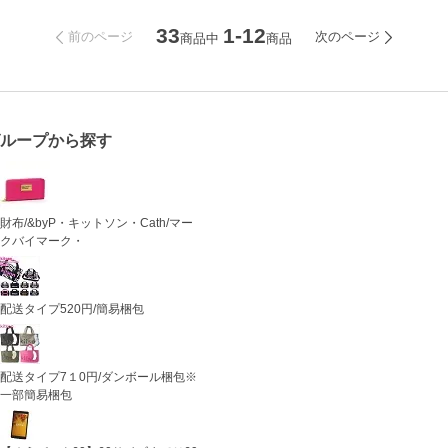
33
1-12
前のページ
次のページ
商品中
商品
グループから探す
財布/&byP・キットソン・Cath/マー
クバイマーク・
配送タイプ520円/簡易梱包
配送タイプ7１0円/ダンボール梱包※
一部簡易梱包