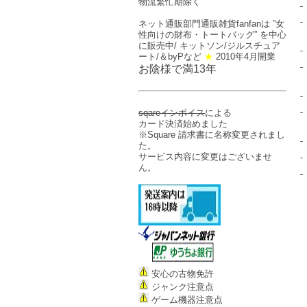
物流繁忙期除く
ネット通販部門
通販雑貨fanfan
は ”女
性向けの
財布・トートバッグ
” を中心
に販売中/ キットソン/ジルスチュア
ート/＆byPなど
★
2010年4月開業
お陰様で満13年
sqareインボイス
による
カード決済始めました
※
Square 請求書
に名称変更されまし
た。
サービス内容に変更はございませ
ん。
安心の古物免許
ジャンク注意点
ゲーム機器注意点