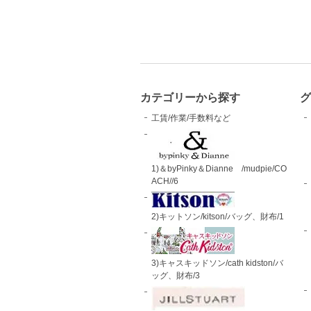
カテゴリーから探す
工賃/作業/手数料など
1)＆byPinky＆Dianne /mudpie/CO
ACH//6
2)キットソン/kitson/バッグ、財布/1
3)キャスキッドソン/cath kidston/バ
ッグ、財布/3