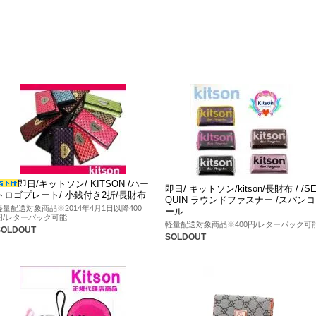
即日/キットソン/ KITSON /ハー
即日/ キットソン/kitson/長財布 / /S
トロゴプレート/ 小銭付き2折/長財布
QUIN ラウンドファスナー /スパンコ
軽量配送対象商品※2014年4月1日以降400
ール
円/レターパック可能
軽量配送対象商品※400円/レターパック可
SOLDOUT
SOLDOUT