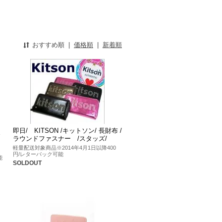
おすすめ順
|
価格順
|
新着順
即日/ KITSON /キットソン/ 長財布 /
E
ラウンドファスナー /スタッズ/
軽量配送対象商品※2014年4月1日以降400
円/レターパック可能
能
SOLDOUT