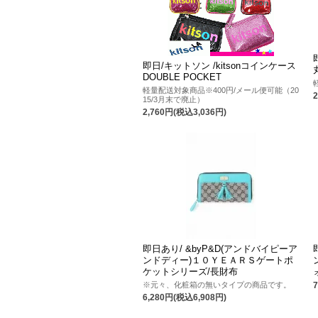
即日/キットソン /kitsonコインケース
DOUBLE POCKET
軽量配送対象商品※400円/メール便可能（20
15/3月末で廃止）
2,760円(税込3,036円)
即日あり/ &byP&D(アンドバイピーア
ンドディー)１０ＹＥＡＲＳゲートポ
ケットシリーズ/長財布
※元々、化粧箱の無いタイプの商品です。
6,280円(税込6,908円)