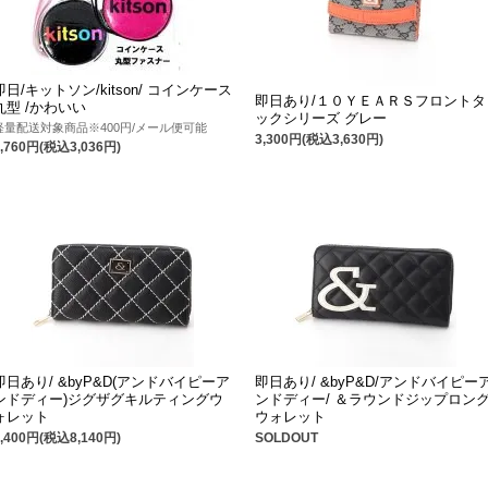
即日/キットソン/kitson/ コインケース
即日あり/１０ＹＥＡＲＳフロントタ
丸型 /かわいい
ックシリーズ グレー
軽量配送対象商品※400円/メール便可能
3,300円(税込3,630円)
2,760円(税込3,036円)
即日あり/ &byP&D(アンドバイピーア
即日あり/ &byP&D/アンドバイピー
ンドディー)ジグザグキルティングウ
ンドディー/ ＆ラウンドジップロン
ォレット
ウォレット
7,400円(税込8,140円)
SOLDOUT