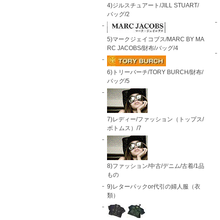
4)ジルスチュアート/JILL STUART/
バッグ/2
5)マークジェイコブス/MARC BY MA
RC JACOBS/財布/バッグ/4
6)トリーバーチ/TORY BURCH/財布/
バッグ/5
7)レディー/ファッション（トップス/
ボトムス）/7
8)ファッション/中古/デニム/古着/1品
もの
9)レターパックor代引の婦人服（衣
類）