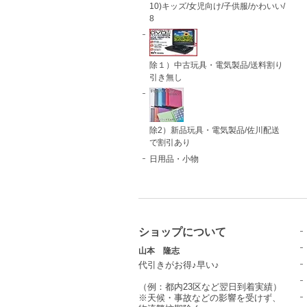
10)キッズ/女児向け/子供服/かわいい/
8
除１）中古玩具・電気製品/送料割り
引き無し
除2）新品玩具・電気製品/佐川配送
で割引あり
日用品・小物
ショップについて
山本 隆志
代引きがお得♪早い♪
（例：都内23区など翌日到着実績）
※天候・事故などの影響を受けず、