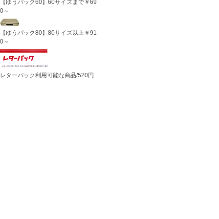
【ゆうパック60】60サイズまで￥69
0～
【ゆうパック80】80サイズ以上￥91
0～
レターパック利用可能な商品/520円