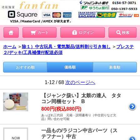
カート
ログイン
検索
ホーム
＞
除１）中古玩具・電気製品/送料割り引き無し
＞
プレステ
２/デッキ/工具補償付配送必須
おすすめ順
価格順
新着順
1-12 / 68
次のページへ
【ジャンク扱い】太鼓の達人 タタ
コン同梱セット B
800円(税込880円)
あっぱれ三代目 元箱・説明書有り（中仕切りなど欠
品）問い合わせ可能
一品もの/ラジコン中古パーツ（ス
テフナー）中古