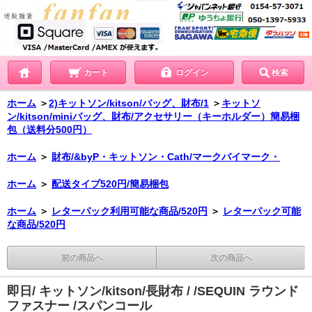
カート
ログイン
検索
ホーム
＞
2)キットソン/kitson/バッグ、財布/1
＞
キットソ
ン/kitson/miniバッグ、財布/アクセサリー（キーホルダー）簡易梱
包（送料分500円）
ホーム
＞
財布/&byP・キットソン・Cath/マークバイマーク・
ホーム
＞
配送タイプ520円/簡易梱包
ホーム
＞
レターパック利用可能な商品/520円
＞
レターパック可能
な商品/520円
前の商品へ
次の商品へ
即日/ キットソン/kitson/長財布 / /SEQUIN ラウンド
ファスナー /スパンコール