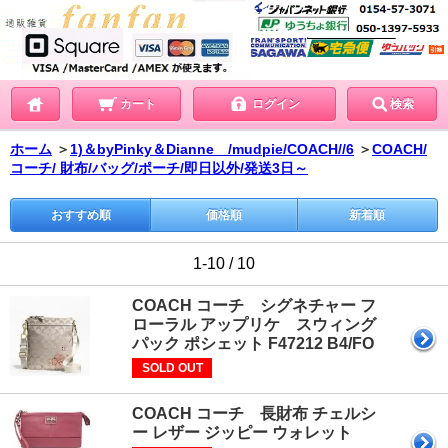
カート
ログイン
検索
ホーム
＞
1)＆byPinky＆Dianne /mudpie/COACH//6
＞
COACH/
コーチ/ 財布/バッグ/ポーチ/即日以外/発送3日～
おすすめ順
価格順
新着順
1-10 / 10
COACH コーチ シグネチャー フ
ローラル アップリケ スウィング
パック ポシェット F47212 B4/FO
SOLD OUT
COACH コーチ 長財布 チェルシ
ー レザー ジッピー ウォレット